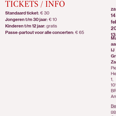
TICKETS / INFO
za
Standaard ticket:
€ 30
14
Jongeren t/m 30 jaar:
€ 10
fe
Kinderen t/m 12 jaar:
gratis
20
Passe-partout voor alle concerten:
€ 65
13
Mu
aa
IJ
Gr
Za
Pi
He
1,
10
B
Am
Be
op