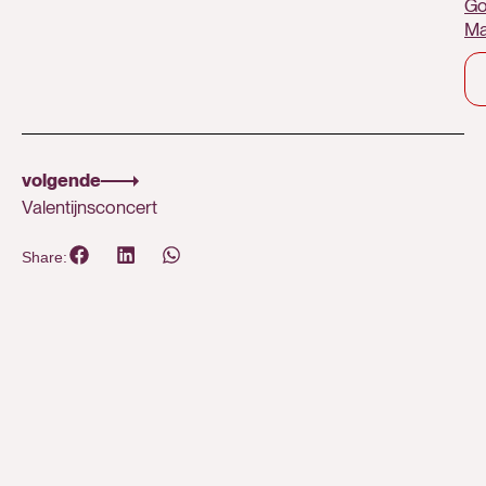
Go
M
volgende
Valentijnsconcert
Share: