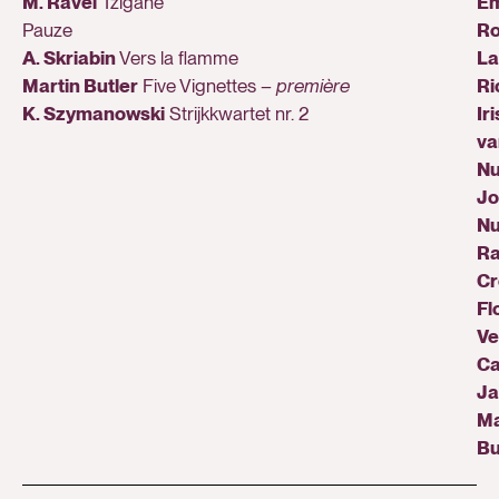
M. Ravel
Tzigane
E
Pauze
Ro
A. Skriabin
Vers la flamme
La
Martin Butler
Five Vignettes –
première
Ri
K. Szymanowski
Strijkkwartet nr. 2
Iri
va
Nu
Jo
N
Ra
Cr
Fl
Ve
Ca
Ja
Ma
Bu