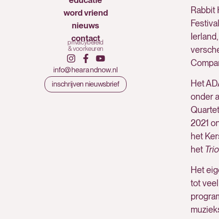
educatie
Rabbit 
word vriend
Festiva
nieuws
Ierland
contact
privacybeleid
versch
& voorkeuren
Compan
info@hearandnow.nl
Het ADA
inschrijven nieuwsbrief
onder 
Quartet
2021 on
het Ker
het
Tri
Het eig
tot vee
program
muzieks