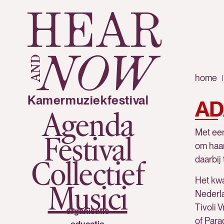
home
Kamermuziekfestival
AD
Agenda
Met een
Festival
om haar
daarbij
Collectief
Het kwa
Musici
Nederla
Tivoli 
organisatie
of Parad