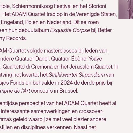
Hole, Schiermonnikoog Festival en het Storioni
l. Het ADAM Quartet trad op in de Verenigde Staten,
, Engeland, Polen en Nederland. Dit seizoen
een hun debuutalbum
Exquisite Corpse
bij Better
y Records.
M Quartet volgde masterclasses bij leden van
andere Quatuor Danel, Quatuor Ébène, Ysaÿe
, Quartetto di Cremona en het Jerusalem Quartet. In
tving het kwartet het
Strijkkwartet Stipendium
van
sjes Fonds en behaalde in 2024 de derde prijs bij
omphe de l’Art
concours in Brussel.
entijdse perspectief van het ADAM Quartet heeft al
l interessante samenwerkingen en crossover-
ma’s geleid waarbij ze met veel plezier andere
tijlen en disciplines verkennen. Naast het