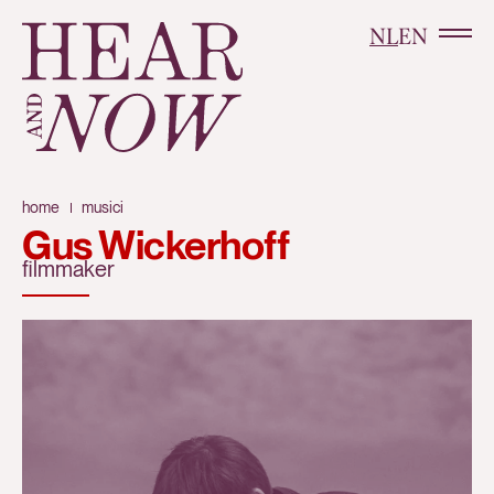
NL
EN
home
musici
Gus Wickerhoff
filmmaker