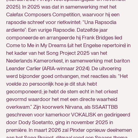
2025). In 2025 was dat in samenwerking met het
Calefax Composers Competition, waarvoor hij een
rapsodie schreef voor rietkwintet: “Una Rapsodia
ardiente”: Een vurige Rapsodie. Datzelfde jaar
componeerde en arrangeerde hij Frank Bridges lied
Come to Me in My Dreams (uit het Engelse repertoire) in
het kader van het Song Project 2025 van het
Nederlands Kamerorkest, in samenwerking met bariton
Leander Carlier (ARIA-winnaar 2024). De uitvoering
werd bijzonder goed ontvangen, met reacties als: “Het
voelde zo persoonlijk hoe je dit stuk hebt
gecomponeerd; je hebt de stem echt in het orkest
gevormd waardoor het met een directe waarheid
overkwam.” Zijn koorwerk Nirvana, als SSAATTBB
geschreven voor kamerkoor VOKALISK en gedirigeerd
door Dody Soetanto, ging in november 2025 in
première. In maart 2026 zal Pinxter opnieuw deelnemen
aan het Song Project, ditmaal rond een Spaans thema,