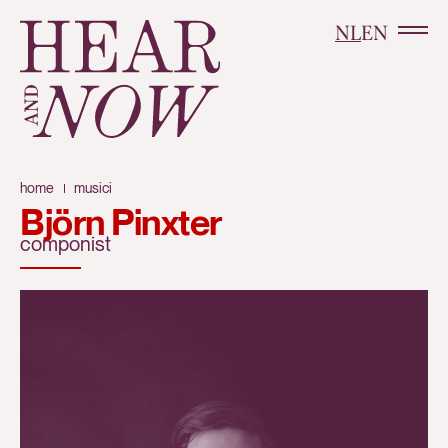
NL
EN
home
musici
Björn Pinxter
componist